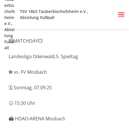
TSV 1863 Tauberbischofsheim e.V.,
Abteilung Fußball
💥MATCHDAY💥
Landesliga Odenwald,5. Spieltag
⚽️ vs. FV Mosbach
🗓️ Sonntag, 07.09.25
🕟 15:30 Uhr
🏟️ HDAO-ARENA Mosbach