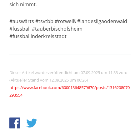
sich nimmt.
#auswärts #tsvtbb #rotweiß #landesligaodenwald
#fussball #tauberbischofsheim
#fussballinderkreisstadt
Dieser Artikel wurde veröffentlicht am 07.09.2025 um 11:33 von:
(Aktueller Stand vom 12.09.2025 um 06:26)
https://www.facebook.com/600013648579670/posts/1316208070
293554