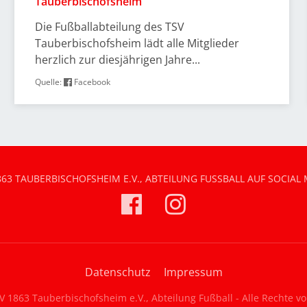
Tauberbischofsheim
Die Fußballabteilung des TSV
Tauberbischofsheim lädt alle Mitglieder
herzlich zur diesjährigen Jahre...
Quelle:
Facebook
863 TAUBERBISCHOFSHEIM E.V., ABTEILUNG FUSSBALL AUF SOCIAL 
Datenschutz
Impressum
 1863 Tauberbischofsheim e.V., Abteilung Fußball - Alle Rechte v