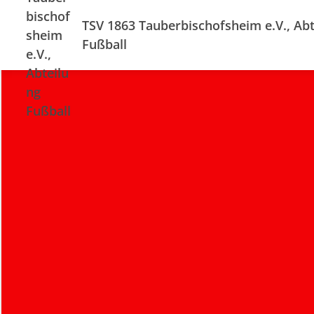
TSV 1863 Tauberbischofsheim e.V., Abt
Fußball