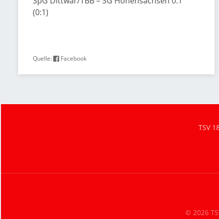
SpG Dittwar/TBB – SG Hohensachsen 0:1
(0:1)
Quelle:
Facebook
TSV 1
© 2026 TSV