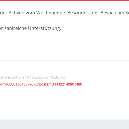
e der Aktiven vom Wochenende. Besonders der Besuch am So
er zahlreiche Unterstützung.
röffentlicht am 10.10.2025 um 10:35 von:
com/600013648579670/posts/1344402140807480