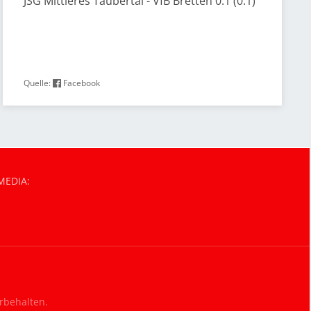
JSG Mittleres Taubertal - VfB Bretten 0:1 (0:1)
Quelle:
Facebook
MEDIA:
orbehalten.