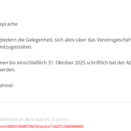
ssprache
liedern die Gelegenheit, sich aktiv über das Vereinsgesche
mitzugestalten.
n bis einschließlich 31. Oktober 2025 schriftlich bei der A
werden.
nahme!
röffentlicht am 08.10.2025 um 11:30 von:
com/600013648579670/posts/1342512340996460