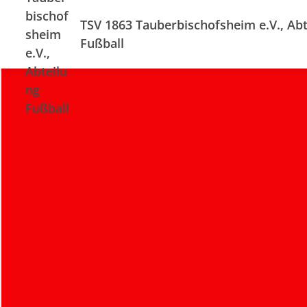
TSV 1863 Tauberbischofsheim e.V., Abt
Fußball