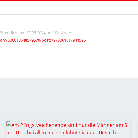
röffentlicht am 17.05.2024 um 09:14 von:
com/600013648579670/posts/973061017941596