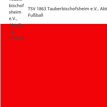
TSV 1863 Tauberbischofsheim e.V., Abt
Fußball