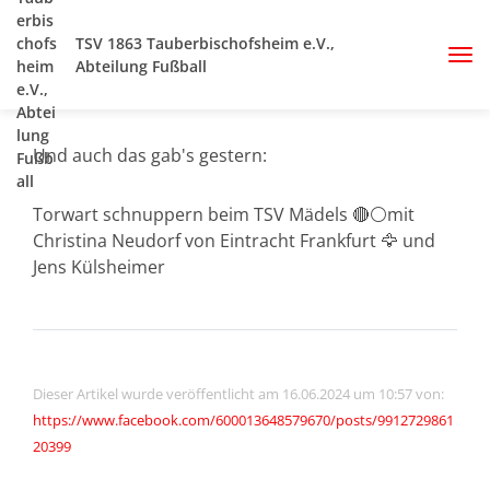
TSV 1863 Tauberbischofsheim e.V.,
Abteilung Fußball
Und auch das gab's gestern:
Torwart schnuppern beim TSV Mädels 🔴⚪mit
Christina Neudorf von Eintracht Frankfurt 🦅 und
Jens Külsheimer
Dieser Artikel wurde veröffentlicht am 16.06.2024 um 10:57 von:
https://www.facebook.com/600013648579670/posts/9912729861
20399