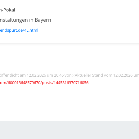
n-Pokal
nstaltungen in Bayern
l-endspurt.de/4L.html
röffentlicht am 12.02.2026 um 20:46 von: (Aktueller Stand vom 12.02.2026 um
com/600013648579670/posts/1445316370716056