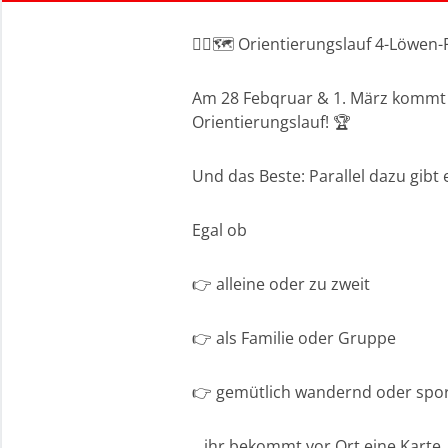
🏃‍♂️🗺️ Orientierungslauf 4-Löwe
Am 28 Febqruar & 1. März kommt d
Orientierungslauf! 🏆
Und das Beste: Parallel dazu gibt 
Egal ob
👉 alleine oder zu zweit
👉 als Familie oder Gruppe
👉 gemütlich wandernd oder sport
…ihr bekommt vor Ort eine Karte,