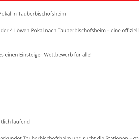
n-Pokal in Tauberbischofsheim
er 4‑Löwen‑Pokal nach Tauberbischofsheim – eine offiziell
es einen Einsteiger-Wettbewerb für alle!
lich laufend
 erkundet Tauberbischofsheim und sucht die Stationen – ga