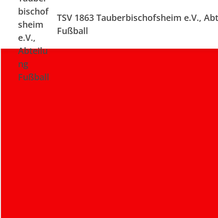
TSV 1863 Tauberbischofsheim e.V., Abt
Fußball