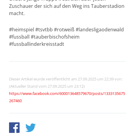
Zuschauer der sich auf den Weg ins Tauberstadion
macht.
#heimspiel #tsvtbb #rotweiß #landesligaodenwald
#fussball #tauberbischofsheim
#fussballinderkreisstadt
Dieser Artikel wurde veröffentlicht am 27.09.2025 um 22:39 von:
(Aktueller Stand vom 27.09.2025 um 23:12)
https://www.facebook.com/600013648579670/posts/1333135675
267460