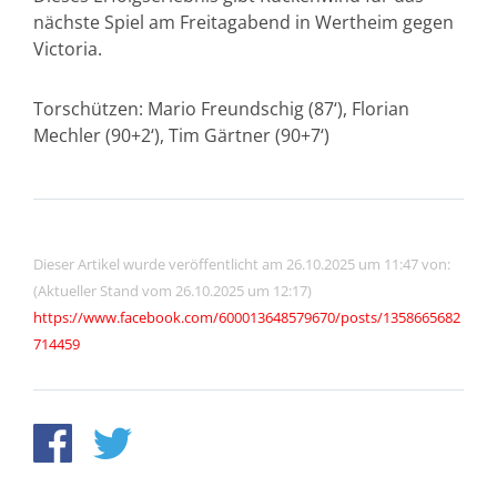
nächste Spiel am Freitagabend in Wertheim gegen
Victoria.
Torschützen: Mario Freundschig (87‘), Florian
Mechler (90+2‘), Tim Gärtner (90+7‘)
Dieser Artikel wurde veröffentlicht am 26.10.2025 um 11:47 von:
(Aktueller Stand vom 26.10.2025 um 12:17)
https://www.facebook.com/600013648579670/posts/1358665682
714459