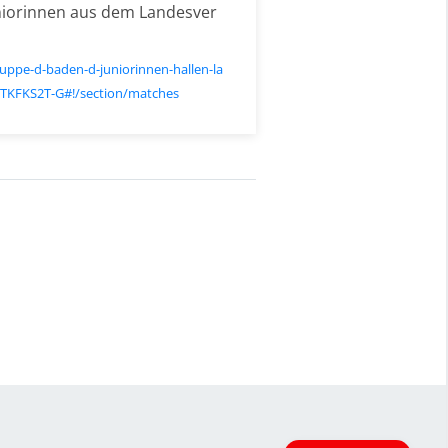
uniorinnen aus dem Landesver
ruppe-d-baden-d-juniorinnen-hallen-la
VTKFKS2T-G#!/section/matches