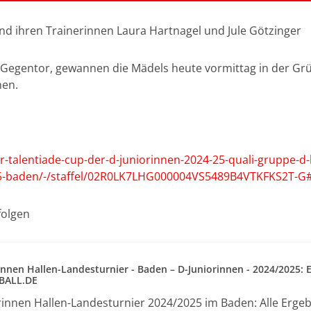
nd ihren Trainerinnen Laura Hartnagel und Jule Götzinger
 Gegentor, gewannen die Mädels heute vormittag in der Grü
nen.
vr-talentiade-cup-der-d-juniorinnen-2024-25-quali-gruppe-d
425-baden/-/staffel/02R0LK7LHG000004VS5489B4VTKFKS2T-G#
folgen
innen Hallen-Landesturnier - Baden – D-Juniorinnen - 2024/2025: E
SBALL.DE
rinnen Hallen-Landesturnier 2024/2025 im Baden: Alle Ergebn