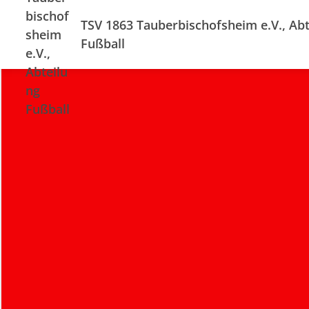
TSV 1863 Tauberbischofsheim e.V., Abt
Fußball