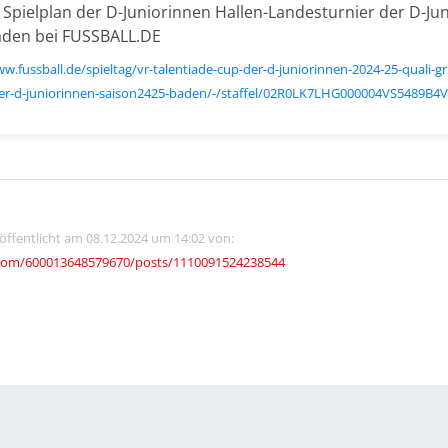
 Spielplan der D-Juniorinnen Hallen-Landesturnier der D-J
den bei FUSSBALL.DE
ww.fussball.de/spieltag/vr-talentiade-cup-der-d-juniorinnen-2024-25-quali-g
er-d-juniorinnen-saison2425-baden/-/staffel/02R0LK7LHG000004VS5489B4
röffentlicht am 08.12.2024 um 14:02 von:
com/600013648579670/posts/1110091524238544