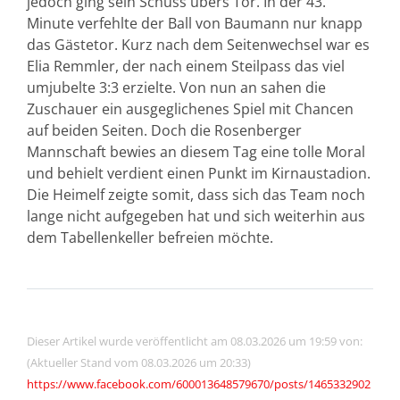
jedoch ging sein Schuss übers Tor. In der 43.
Minute verfehlte der Ball von Baumann nur knapp
das Gästetor. Kurz nach dem Seitenwechsel war es
Elia Remmler, der nach einem Steilpass das viel
umjubelte 3:3 erzielte. Von nun an sahen die
Zuschauer ein ausgeglichenes Spiel mit Chancen
auf beiden Seiten. Doch die Rosenberger
Mannschaft bewies an diesem Tag eine tolle Moral
und behielt verdient einen Punkt im Kirnaustadion.
Die Heimelf zeigte somit, dass sich das Team noch
lange nicht aufgegeben hat und sich weiterhin aus
dem Tabellenkeller befreien möchte.
Dieser Artikel wurde veröffentlicht am 08.03.2026 um 19:59 von:
(Aktueller Stand vom 08.03.2026 um 20:33)
https://www.facebook.com/600013648579670/posts/1465332902