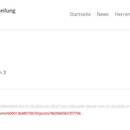
eilung
Startseite
News
Herre
m 3
röffentlicht am 01.06.2024 um 00:27 von: (Aktueller Stand vom 01.06.2024 um
com/600013648579670/posts/982066583707706