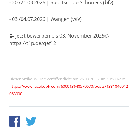
- 20./21.03.2026 | Sportschule Schöneck (bfv)
- 03./04.07.2026 | Wangen (wfv)
📝 Jetzt bewerben bis 03. November 2025👉
https://t1p.de/qef12
Dieser Artikel wurde veröffentlicht am 26.09.2025 um 10:57 von:
https://www.facebook.com/600013648579670/posts/1331846942
063000