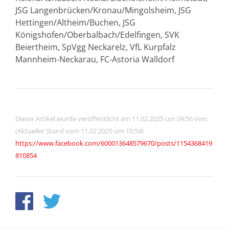
JSG Langenbrücken/Kronau/Mingolsheim, JSG
Hettingen/Altheim/Buchen, JSG
Königshofen/Oberbalbach/Edelfingen, SVK
Beiertheim, SpVgg Neckarelz, VfL Kurpfalz
Mannheim-Neckarau, FC-Astoria Walldorf
Dieser Artikel wurde veröffentlicht am 11.02.2025 um 09:56 von:
(Aktueller Stand vom 11.02.2025 um 10:54)
https://www.facebook.com/600013648579670/posts/1154368419
810854