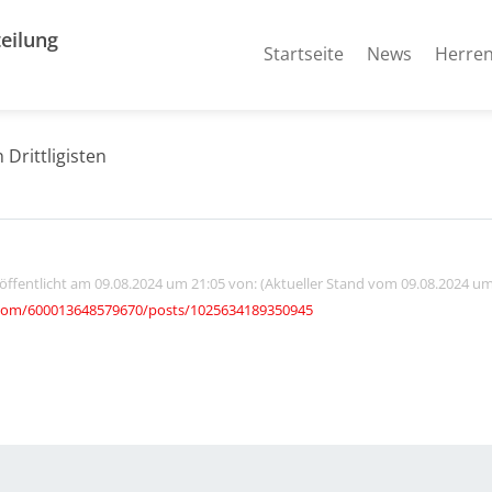
eilung
Startseite
News
Herre
Drittligisten
röffentlicht am 09.08.2024 um 21:05 von: (Aktueller Stand vom 09.08.2024 um
com/600013648579670/posts/1025634189350945