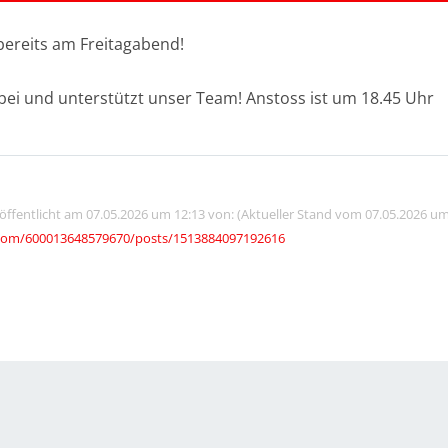
ereits am Freitagabend!
ei und unterstützt unser Team! Anstoss ist um 18.45 Uhr
röffentlicht am 07.05.2026 um 12:13 von: (Aktueller Stand vom 07.05.2026 um
com/600013648579670/posts/1513884097192616