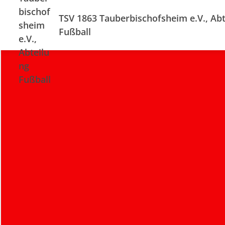
TSV 1863 Tauberbischofsheim e.V., Abt
Fußball