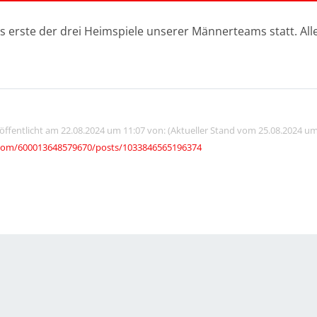
as erste der drei Heimspiele unserer Männerteams statt. Al
röffentlicht am 22.08.2024 um 11:07 von: (Aktueller Stand vom 25.08.2024 um
com/600013648579670/posts/1033846565196374