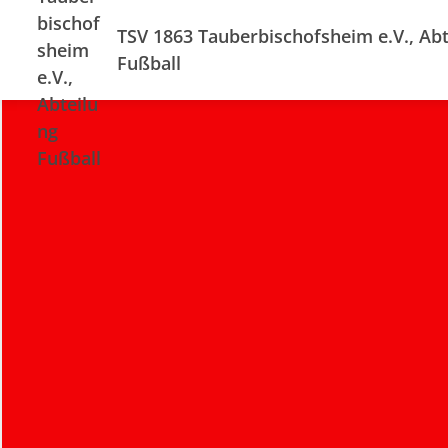
TSV 1863 Tauberbischofsheim e.V., Abt
Fußball