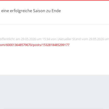
h eine erfolgreiche Saison zu Ende
röffentlicht am 29.05.2026 um 15:34 von: (Aktueller Stand vom 29.05.2026 um
com/600013648579670/posts/1532818485299177