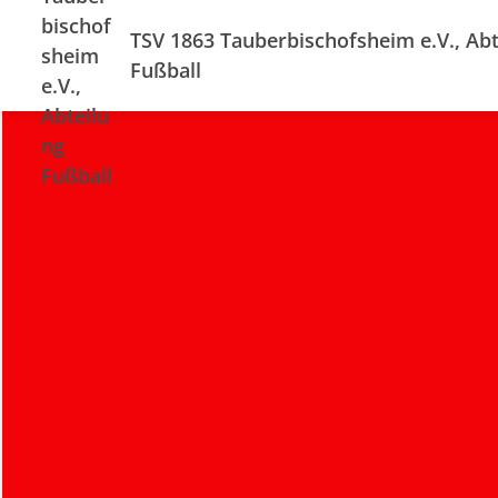
TSV 1863 Tauberbischofsheim e.V., Abt
Fußball